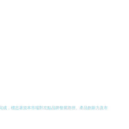
利完成，標志著資本市場對左點品牌發展路徑、產品創新力及市