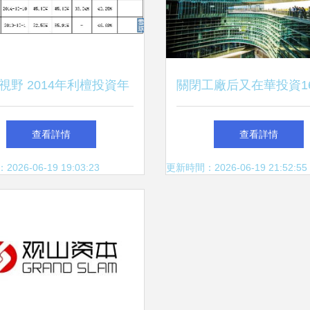
視野 2014年利檀投資年
關閉工廠后又在華投資16
點——私募基金布局與穩
能稱霸世界，為何選擇
查看詳情
查看詳情
健收益
子”？——淺談跨國公
26-06-19 19:03:23
更新時間：2026-06-19 21:52:55
國投資策略