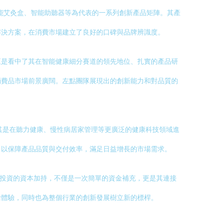
智能艾灸盒、智能助聽器等為代表的一系列創新產品矩陣。其產
解決方案，在消費市場建立了良好的口碑與品牌辨識度。
正是看中了其在智能健康細分賽道的領先地位、扎實的產品研
消費品市場前景廣闊。左點團隊展現出的創新能力和對品質的
其是在聽力健康、慢性病居家管理等更廣泛的健康科技領域進
，以保障產品品質與交付效率，滿足日益增長的市場需求。
天圖投資的資本加持，不僅是一次簡單的資金補充，更是其連接
活體驗，同時也為整個行業的創新發展樹立新的標桿。