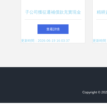
子公司獲征遷補償款充實現金
精耕
流 中集車輛高端制造網絡效
——
查看詳情
用進一步釋放
更新時間：2026-06-19 16:03:37
更新時間：20
Copyright © 20