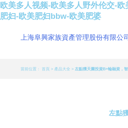
欧美多人视频-欧美多人野外伦交-欧
肥妇-欧美肥妇bbw-欧美肥婆
上海阜興家族資產管理股份有限公
當前位置：
首頁
>
產品大全
>
左點獲天圖投資B+輪融資，
左點