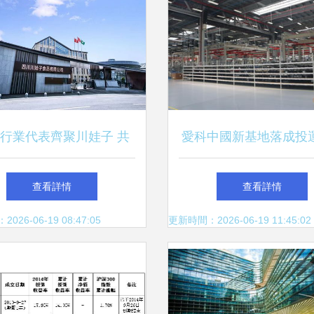
行業代表齊聚川娃子 共
愛科中國新基地落成投運
品智造新味來，明星工廠
美元布局中國，投資管
查看詳情
查看詳情
引領行業升級
級
26-06-19 08:47:05
更新時間：2026-06-19 11:45:02