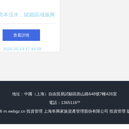
資本活水，賦能區域振興
河北觀山投資管理的穩健
查看詳情
踐行之路
26-06-19 17:44:08
地址：中國（上海）自由貿易試驗區崮山路648號7幢426室
電話：1365116**
26
m.webgz.cn
投資管理
上海阜興家族資產管理股份有限公司
投資管理