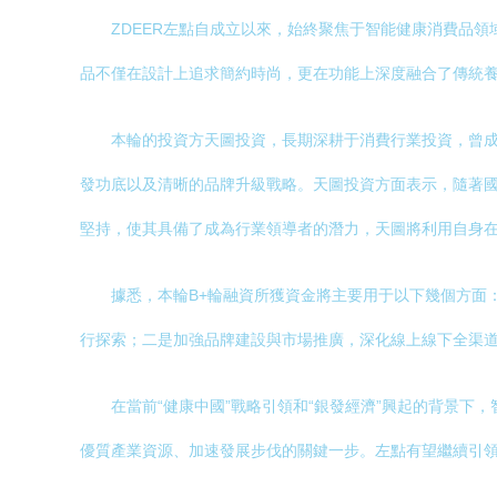
ZDEER左點自成立以來，始終聚焦于智能健康消費品
品不僅在設計上追求簡約時尚，更在功能上深度融合了傳統
本輪的投資方天圖投資，長期深耕于消費行業投資，曾
發功底以及清晰的品牌升級戰略。天圖投資方面表示，隨著
堅持，使其具備了成為行業領導者的潛力，天圖將利用自身
據悉，本輪B+輪融資所獲資金將主要用于以下幾個方面
行探索；二是加強品牌建設與市場推廣，深化線上線下全渠
在當前“健康中國”戰略引領和“銀發經濟”興起的背景下
優質產業資源、加速發展步伐的關鍵一步。左點有望繼續引