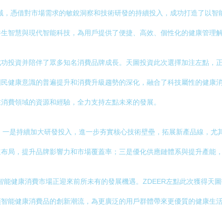
領域，憑借對市場需求的敏銳洞察和技術研發的持續投入，成功打造了以
養生智慧與現代智能科技，為用戶提供了便捷、高效、個性化的健康管理
成功投資并陪伴了眾多知名消費品牌成長。天圖投資此次選擇加注左點，
國民健康意識的普遍提升和消費升級趨勢的深化，融合了科技屬性的健康
在消費領域的資源和經驗，全力支持左點未來的發展。
：一是持續加大研發投入，進一步夯實核心技術壁壘，拓展新產品線，尤
道布局，提升品牌影響力和市場覆蓋率；三是優化供應鏈體系與提升產能
，智能健康消費市場正迎來前所未有的發展機遇。ZDEER左點此次獲得
領智能健康消費品的創新潮流，為更廣泛的用戶群體帶來更優質的健康生